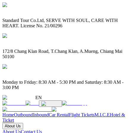
Standard Tour Co.Ltd, SERVE WITH SOUL, CARE WITH
HEART. License No. 21/00296
172/8 Chang Klan Road, T.Chang Klan, A.Mueng, Chiang Mai
50100
Monday to Friday: 8:30 AM - 5:30 PM and Saturday: 8:30 AM -
3:00 PM
EN
Home
Outbound
Inbound
Car Rental
Flight Tickets
M.I.C.E
Hotel &
Ticket
About Us
About Us
Contact Us