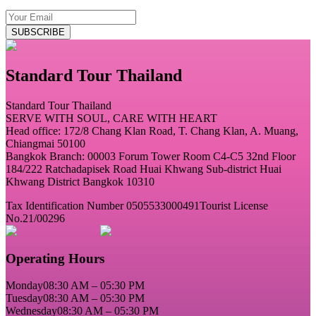
SUBSCRIBE
Standard Tour Thailand
Standard Tour Thailand
SERVE WITH SOUL, CARE WITH HEART
Head office: 172/8 Chang Klan Road, T. Chang Klan, A. Muang,
Chiangmai 50100
Bangkok Branch: 00003 Forum Tower Room C4-C5 32nd Floor
184/222 Ratchadapisek Road Huai Khwang Sub-district Huai
Khwang District Bangkok 10310
Tax Identification Number 0505533000491
Tourist License
No.21/00296
Operating Hours
Monday
08:30 AM – 05:30 PM
Tuesday
08:30 AM – 05:30 PM
Wednesday
08:30 AM – 05:30 PM